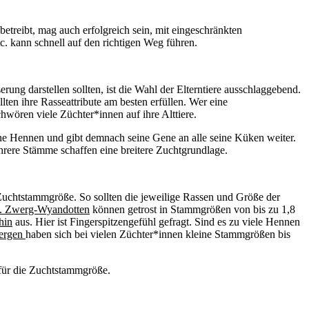
etreibt, mag auch erfolgreich sein, mit eingeschränkten
c. kann schnell auf den richtigen Weg führen.
ung darstellen sollten, ist die Wahl der Elterntiere ausschlaggebend.
lten ihre Rasseattribute am besten erfüllen. Wer eine
wören viele Züchter*innen auf ihre Alttiere.
ine Hennen und gibt demnach seine Gene an alle seine Küken weiter.
rere Stämme schaffen eine breitere Zuchtgrundlage.
e Zuchtstammgröße. So sollten die jeweilige Rassen und Größe der
. Zwerg-Wyandotten
können getrost in Stammgrößen von bis zu 1,8
hin
aus. Hier ist Fingerspitzengefühl gefragt. Sind es zu viele Hennen
ergen
haben sich bei vielen Züchter*innen kleine Stammgrößen bis
für die Zuchtstammgröße.