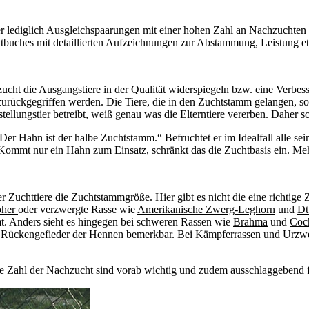
r lediglich Ausgleichspaarungen mit einer hohen Zahl an Nachzuchten b
htbuches mit detaillierten Aufzeichnungen zur Abstammung, Leistung et
ht die Ausgangstiere in der Qualität widerspiegeln bzw. eine Verbesser
zurückgegriffen werden. Die Tiere, die in den Zuchtstamm gelangen, sol
lungstier betreibt, weiß genau was die Elterntiere vererben. Daher sch
r Hahn ist der halbe Zuchtstamm.“ Befruchtet er im Idealfall alle se
ommt nur ein Hahn zum Einsatz, schränkt das die Zuchtbasis ein. Meh
er Zuchttiere die Zuchtstammgröße. Hier gibt es nicht die eine richtig
oher
oder verzwergte Rasse wie
Amerikanische Zwerg-Leghorn
und
Dt
t. Anders sieht es hingegen bei schweren Rassen wie
Brahma
und
Coc
am Rückengefieder der Hennen bemerkbar. Bei Kämpferrassen und
Urzw
ie Zahl der
Nachzucht
sind vorab wichtig und zudem ausschlaggebend 