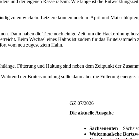
enders und der eigenen Rasse ratsam: Wie lange ist die Entwicklungsz
tändig zu entwickeln. Letztere können noch im April und Mai schlüpfen, 
en. Dann haben die Tiere noch einige Zeit, um die Hackordnung herzus
erreicht. Beim Wechsel eines Hahns ist zudem für das Bruteisammeln zu
ofort vom neu zugesetztem Hahn.
slichtlänge, Fütterung und Haltung sind neben dem Zeitpunkt der Zusa
 Während der Bruteisammlung sollte dann aber die Fütterung energie-
GZ 07/2026
Die aktuelle Ausgabe
Sachsenenten
– Sächsisc
Watermaalsche Bartzw