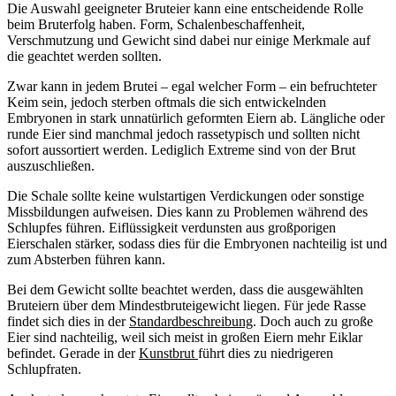
Die Auswahl geeigneter Bruteier kann eine entscheidende Rolle
beim Bruterfolg haben. Form, Schalenbeschaffenheit,
Verschmutzung und Gewicht sind dabei nur einige Merkmale auf
die geachtet werden sollten.
Zwar kann in jedem Brutei – egal welcher Form – ein befruchteter
Keim sein, jedoch sterben oftmals die sich entwickelnden
Embryonen in stark unnatürlich geformten Eiern ab. Längliche oder
runde Eier sind manchmal jedoch rassetypisch und sollten nicht
sofort aussortiert werden. Lediglich Extreme sind von der Brut
auszuschließen.
Die Schale sollte keine wulstartigen Verdickungen oder sonstige
Missbildungen aufweisen. Dies kann zu Problemen während des
Schlupfes führen. Eiflüssigkeit verdunsten aus großporigen
Eierschalen stärker, sodass dies für die Embryonen nachteilig ist und
zum Absterben führen kann.
Bei dem Gewicht sollte beachtet werden, dass die ausgewählten
Bruteiern über dem Mindestbruteigewicht liegen. Für jede Rasse
findet sich dies in der
Standardbeschreibung
. Doch auch zu große
Eier sind nachteilig, weil sich meist in großen Eiern mehr Eiklar
befindet. Gerade in der
Kunstbrut
führt dies zu niedrigeren
Schlupfraten.