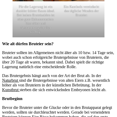
Für die Lagerung ist ein
Ein Kantholz vereinfacht
dunkler kühler Raum ideal.
das tägliche Wenden der
Bei hohen Bruteizahlen ist
Bruteier.
eine gute Dokumentation
über Alter und
Abstammung der Eier
wichtig.
Wie alt dürfen Bruteier sein?
Bruteier sollten im Allgemeinen nicht älter als 10 bzw. 14 Tage sein,
wobei auch schon erfolgreiche Brutergebnisse von Bruteiern, die
über 20 Tage alt waren, bekannt sind. Dabei spielt die richtige
Lagerung natürlich eine entscheidende Rolle.
Das Brutergebnis hängt auch von der Art der Brut ab. In der
Naturbrut
sind die Brutergebnisse von alten Eiern z.B. wesentlich
höher als von Bruteiern in der künstlichen Bebrütung. In der
Kunstbrut
sterben die sich entwickelnden Embryonen leicht ab.
Brutbeginn
Bevor die Bruteier unter die Glucke oder in den Brutapparat gelegt
werden, sollten sie durchleuchtet werden. Gerade bei versendeten
Bruteiern können Eier Risse bekommen haben, die auf den erste