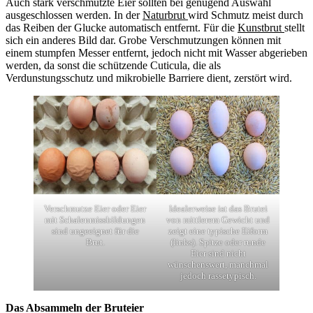
Auch stark verschmutzte Eier sollten bei genügend Auswahl
ausgeschlossen werden. In der
Naturbrut
wird Schmutz meist durch
das Reiben der Glucke automatisch entfernt. Für die
Kunstbrut
stellt
sich ein anderes Bild dar. Grobe Verschmutzungen können mit
einem stumpfen Messer entfernt, jedoch nicht mit Wasser abgerieben
werden, da sonst die schützende Cuticula, die als
Verdunstungsschutz und mikrobielle Barriere dient, zerstört wird.
Verschmutze Eier oder Eier
Idealerweise ist das Brutei
mit Schalenmissbildungen
von mittlerem Gewicht und
sind ungeeignet für die
zeigt eine typische Eiform
Brut.
(links). Spitze oder runde
Eier sind nicht
wünschenswert, manchmal
jedoch rassetypisch.
Das Absammeln der Bruteier