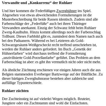
Verwandte und „Konkurrenz“ der Ruhlaer
Und hier kommen die Federfüßigen
Zwerghühner
ins Spiel.
Abgesehen von etwas abweichenden Formulierungen ist die
Musterbeschreibung für beide Rassen identisch. Zudem sind alle
Farbenschläge der „Federfüße“ auch bei ihren Thüringer
Verwandten anerkannt. Einzig der Schwanz fehlt beim Ruhlaer
Zwerg-Kaulhuhn. Hinzu kommt allerdings noch der Farbenschlag
Tollbunt. Dieses Farbbild gibt es, zumindest dem Namen nach auch
bei den Paduanern. Während es bei Letzteren als Gold-
Schwarzgesäumt-Weißgescheckt recht treffend umschrieben ist,
werden die Ruhlaer anders gefordert. Im Buch „Genetik der
Hühnerfarben“ wird durchaus treffend die Formulierung
„unzivilisierte Gold-Porzellanfarbe“ geführt. Das Problem an dem
Farbenschlag ist aber: es gibt ihn vermutlich nicht oder nicht mehr.
Als ähnliche Züchtung erschienen vor einigen Jahren auch die aus
Belgien stammenden Everberger Bartzwerge auf der Bildfläche. Zu
dieser bärtigen Zwerghuhnrasse bestehen aber zahlreiche und
auffällige Typunterschiede.
Ruhlaer züchten
Der Zuchteinstieg ist auf vielerlei Wegen möglich. Bruteier,
Jungtiere oder ein Zuchtstamm sind wohl die Einfachsten.