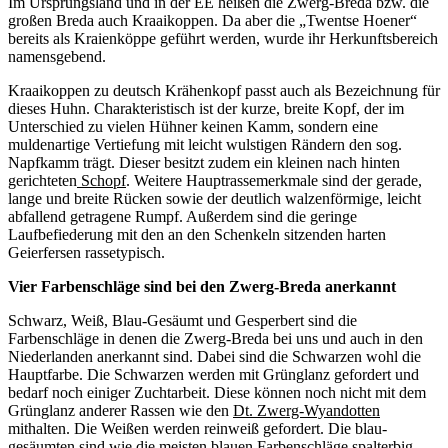
Im Ursprungsland und in der EE heißen die Zwerg-Breda bzw. die
großen Breda auch Kraaikoppen. Da aber die „Twentse Hoener“
bereits als Kraienköppe geführt werden, wurde ihr Herkunftsbereich
namensgebend.
Kraaikoppen zu deutsch Krähenkopf passt auch als Bezeichnung für
dieses Huhn. Charakteristisch ist der kurze, breite Kopf, der im
Unterschied zu vielen Hühner keinen Kamm, sondern eine
muldenartige Vertiefung mit leicht wulstigen Rändern den sog.
Napfkamm trägt. Dieser besitzt zudem ein kleinen nach hinten
gerichteten
Schopf
. Weitere Hauptrassemerkmale sind der gerade,
lange und breite Rücken sowie der deutlich walzenförmige, leicht
abfallend getragene Rumpf. Außerdem sind die geringe
Laufbefiederung mit den an den Schenkeln sitzenden harten
Geierfersen rassetypisch.
Vier Farbenschläge sind bei den Zwerg-Breda anerkannt
Schwarz, Weiß, Blau-Gesäumt und Gesperbert sind die
Farbenschläge in denen die Zwerg-Breda bei uns und auch in den
Niederlanden anerkannt sind. Dabei sind die Schwarzen wohl die
Hauptfarbe. Die Schwarzen werden mit Grünglanz gefordert und
bedarf noch einiger Zuchtarbeit. Diese können noch nicht mit dem
Grünglanz anderer Rassen wie den
Dt. Zwerg-Wyandotten
mithalten. Die Weißen werden reinweiß gefordert. Die blau-
gesäumten sind wie die meisten blauen Farbenschläge spalterbig.