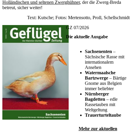
Holländischen und seltenen Zwerghühner
, der die Zwerg-Breda
betreut, sicher weiter!
Text: Kutsche; Fotos: Mertensotto, Proll, Schellschmidt
GZ 07/2026
Die aktuelle Ausgabe
Sachsenenten
–
Sächsische Rasse mit
internationalem
Ansehen
Watermaalsche
Bartzwerge
– Bärtige
Gnome aus Belgien
immer beliebter
Nürnberger
Bagdetten
– edle
Rassetauben mit
Weltgeltung
Trauerturteltaube
Mehr zur aktuellen