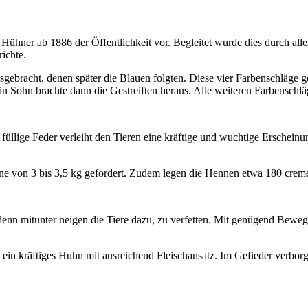
ühner ab 1886 der Öffentlichkeit vor. Begleitet wurde dies durch allerl
ichte.
bracht, denen später die Blauen folgten. Diese vier Farbenschläge gelt
 Sohn brachte dann die Gestreiften heraus. Alle weiteren Farbenschlä
füllige Feder verleiht den Tieren eine kräftige und wuchtige Erschein
ne von 3 bis 3,5 kg gefordert. Zudem legen die Hennen etwa 180 cre
 denn mitunter neigen die Tiere dazu, zu verfetten. Mit genügend Bewe
ich ein kräftiges Huhn mit ausreichend Fleischansatz. Im Gefieder verbor