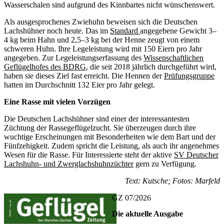
Wasserschalen sind aufgrund des Kinnbartes nicht wünschenswert.
Als ausgesprochenes Zwiehuhn beweisen sich die Deutschen
Lachshühner noch heute. Das im
Standard
angegebene Gewicht 3–
4 kg beim Hahn und 2,5–3 kg bei der Henne zeugt von einem
schweren Huhn. Ihre Legeleistung wird mit 150 Eiern pro Jahr
angegeben. Zur Legeleistungserfassung des
Wissenschaftlichen
Geflügelhofes des BDRG
, die seit 2018 jährlich durchgeführt wird,
haben sie dieses Ziel fast erreicht. Die Hennen der
Prüfungsgruppe
hatten im Durchschnitt 132 Eier pro Jahr gelegt.
Eine Rasse mit vielen Vorzügen
Die Deutschen Lachshühner sind einer der interessantesten
Züchtung der Rassegeflügelzucht. Sie überzeugen durch ihre
wuchtige Erscheinungen mit Besonderheiten wie dem Bart und der
Fünfzehigkeit. Zudem spricht die Leistung, als auch ihr angenehmes
Wesen für die Rasse. Für Interessierte steht der aktive
SV Deutscher
Lachshuhn- und Zwerglachshuhnzüchter
gern zu Verfügung.
Text: Kutsche; Fotos: Marfeld
GZ 07/2026
Die aktuelle Ausgabe