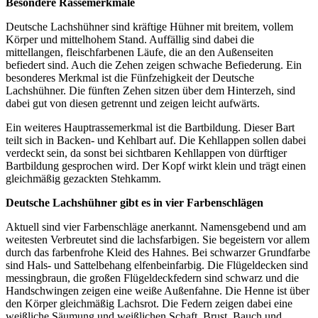
Besondere Rassemerkmale
Deutsche Lachshühner sind kräftige Hühner mit breitem, vollem
Körper und mittelhohem Stand. Auffällig sind dabei die
mittellangen, fleischfarbenen Läufe, die an den Außenseiten
befiedert sind. Auch die Zehen zeigen schwache Befiederung. Ein
besonderes Merkmal ist die Fünfzehigkeit der Deutsche
Lachshühner. Die fünften Zehen sitzen über dem Hinterzeh, sind
dabei gut von diesen getrennt und zeigen leicht aufwärts.
Ein weiteres Hauptrassemerkmal ist die Bartbildung. Dieser Bart
teilt sich in Backen- und Kehlbart auf. Die Kehllappen sollen dabei
verdeckt sein, da sonst bei sichtbaren Kehllappen von dürftiger
Bartbildung gesprochen wird. Der Kopf wirkt klein und trägt einen
gleichmäßig gezackten Stehkamm.
Deutsche Lachshühner gibt es in vier Farbenschlägen
Aktuell sind vier Farbenschläge anerkannt. Namensgebend und am
weitesten Verbreutet sind die lachsfarbigen. Sie begeistern vor allem
durch das farbenfrohe Kleid des Hahnes. Bei schwarzer Grundfarbe
sind Hals- und Sattelbehang elfenbeinfarbig. Die Flügeldecken sind
messingbraun, die großen Flügeldeckfedern sind schwarz und die
Handschwingen zeigen eine weiße Außenfahne. Die Henne ist über
den Körper gleichmäßig Lachsrot. Die Federn zeigen dabei eine
weißliche Säumung und weißlichen Schaft. Brust, Bauch und