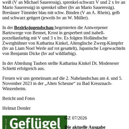
weiß (V an Michael Saueressig), sprenkel-schwarz V und 2 x hv an
Mario Saueressig) in sprenkel silber (hv an Mario Saueressig).
Breslauer Tümmler blau mit schw. Binden (V an A. Rhein), gelb
und schwarz getigert (jeweils hv an W. Müller).
In der
Bezirksjugendschau
begeisterten die Antwerpener
Bartzwerge von Bennet, Krost in gesperbert und isabell-
porzellanfarbig mit V und 3 x hv. Es folgten Holländische
Zwerghühner von Katharina Kinkel, Altenglische Zwerg-Kämpfer
(hv an Liam Noel Werle auf rot gesattelt), Japanische Legewachteln
von Benjamin Dicke (hv auf wildfarbig).
In der Abteilung Tauben stellte Katharina Kinkel Dt. Modeneser
Schietti erfolgreich aus.
Freuen wir uns gemeinsam auf die 2. Nahelandschau am 4. und 5.
November 2023 in der „Alten Scheune“ zu Bad Kreuznach-
Winzenheim.
Bericht und Fotos
Helmut Demler
GZ 07/2026
Die aktuelle Ausgabe