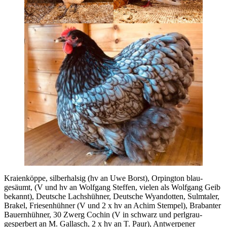
Kraienköppe, silberhalsig (hv an Uwe Borst), Orpington blau-
gesäumt, (V und hv an Wolfgang Steffen, vielen als Wolfgang Geib
bekannt), Deutsche Lachshühner, Deutsche Wyandotten, Sulmtaler,
Brakel, Friesenhühner (V und 2 x hv an Achim Stempel), Brabanter
Bauernhühner, 30 Zwerg Cochin (V in schwarz und perlgrau-
gesperbert an M. Gallasch, 2 x hv an T. Paur), Antwerpener