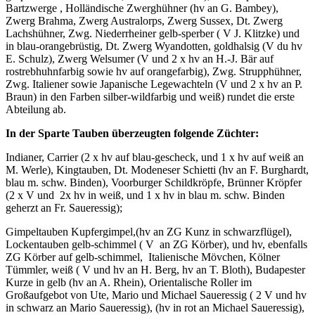
Bartzwerge , Holländische Zwerghühner (hv an G. Bambey),
Zwerg Brahma, Zwerg Australorps, Zwerg Sussex, Dt. Zwerg
Lachshühner, Zwg. Niederrheiner gelb-sperber ( V J. Klitzke) und
in blau-orangebrüstig, Dt. Zwerg Wyandotten, goldhalsig (V du hv
E. Schulz), Zwerg Welsumer (V und 2 x hv an H.-J. Bär auf
rostrebhuhnfarbig sowie hv auf orangefarbig), Zwg. Strupphühner,
Zwg. Italiener sowie Japanische Legewachteln (V und 2 x hv an P.
Braun) in den Farben silber-wildfarbig und weiß) rundet die erste
Abteilung ab.
In der Sparte Tauben überzeugten folgende Züchter:
Indianer, Carrier (2 x hv auf blau-gescheck, und 1 x hv auf weiß an
M. Werle), Kingtauben, Dt. Modeneser Schietti (hv an F. Burghardt,
blau m. schw. Binden), Voorburger Schildkröpfe, Brünner Kröpfer
(2 x V und 2x hv in weiß, und 1 x hv in blau m. schw. Binden
geherzt an Fr. Saueressig);
Gimpeltauben Kupfergimpel,(hv an ZG Kunz in schwarzflügel),
Lockentauben gelb-schimmel ( V an ZG Körber), und hv, ebenfalls
ZG Körber auf gelb-schimmel, Italienische Mövchen, Kölner
Tümmler, weiß ( V und hv an H. Berg, hv an T. Bloth), Budapester
Kurze in gelb (hv an A. Rhein), Orientalische Roller im
Großaufgebot von Ute, Mario und Michael Saueressig ( 2 V und hv
in schwarz an Mario Saueressig), (hv in rot an Michael Saueressig),