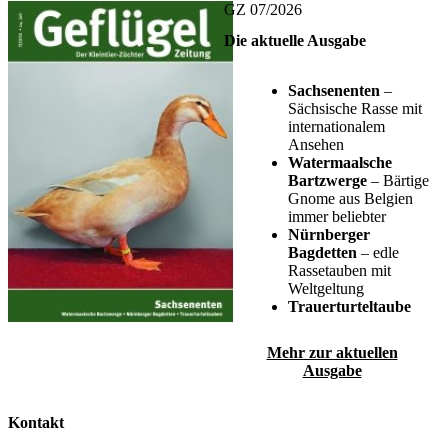
GZ 07/2026
Die aktuelle Ausgabe
Sachsenenten
–
Sächsische Rasse mit
internationalem
Ansehen
Watermaalsche
Bartzwerge
– Bärtige
Gnome aus Belgien
immer beliebter
Nürnberger
Bagdetten
– edle
Rassetauben mit
Weltgeltung
Trauerturteltaube
Mehr zur aktuellen
Ausgabe
Kontakt