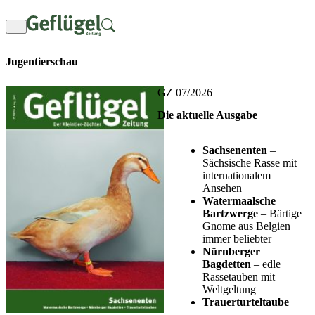
Zum
Inhalt
springen
Jugentierschau
GZ 07/2026
Die aktuelle Ausgabe
Sachsenenten
–
Sächsische Rasse mit
internationalem
Ansehen
Watermaalsche
Bartzwerge
– Bärtige
Gnome aus Belgien
immer beliebter
Nürnberger
Bagdetten
– edle
Rassetauben mit
Weltgeltung
Trauerturteltaube