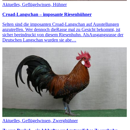
Aktuelles, Geflügelwissen, Hühner
Croad-Langschan – imposante Riesenhühner
Selten sind die imposanten Croad-Langschan auf Ausstellungen
anzutreffen. Wer dennoch dieRasse mal zu Gesicht bekommt, ist
sicher beeindruckt von diesem Riesenhuhn. AlsAusgangsrasse der
Deutschen Langschan wurden sie abe…
Aktuelles, Geflügelwissen, Zwerghühner