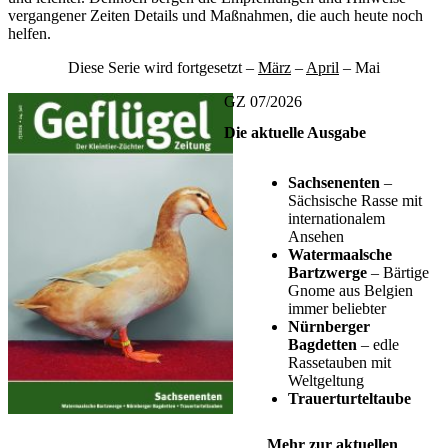
vergangener Zeiten Details und Maßnahmen, die auch heute noch
helfen.
Diese Serie wird fortgesetzt –
März
–
April
– Mai
GZ 07/2026
Die aktuelle Ausgabe
Sachsenenten
–
Sächsische Rasse mit
internationalem
Ansehen
Watermaalsche
Bartzwerge
– Bärtige
Gnome aus Belgien
immer beliebter
Nürnberger
Bagdetten
– edle
Rassetauben mit
Weltgeltung
Trauerturteltaube
Mehr zur aktuellen