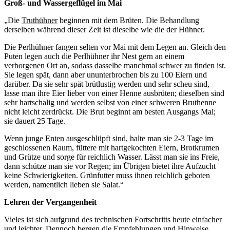
Groß- und Wassergeflügel im Mai
„Die
Truthühner
beginnen mit dem Brüten. Die Behandlung
derselben während dieser Zeit ist dieselbe wie die der Hühner.
Die Perlhühner fangen selten vor Mai mit dem Legen an. Gleich den
Puten legen auch die Perlhühner ihr Nest gern an einem
verborgenen Ort an, sodass dasselbe manchmal schwer zu finden ist.
Sie legen spät, dann aber ununterbrochen bis zu 100 Eiern und
darüber. Da sie sehr spät brütlustig werden und sehr scheu sind,
lasse man ihre Eier lieber von einer Henne ausbrüten; dieselben sind
sehr hartschalig und werden selbst von einer schweren Bruthenne
nicht leicht zerdrückt. Die Brut beginnt am besten Ausgangs Mai;
sie dauert 25 Tage.
Wenn junge
Enten
ausgeschlüpft sind, halte man sie 2-3 Tage im
geschlossenen Raum, füttere mit hartgekochten Eiern, Brotkrumen
und Grütze und sorge für reichlich Wasser. Lässt man sie ins Freie,
dann schütze man sie vor Regen; im Übrigen bietet ihre Aufzucht
keine Schwierigkeiten. Grünfutter muss ihnen reichlich geboten
werden, namentlich lieben sie Salat.“
Lehren der Vergangenheit
Vieles ist sich aufgrund des technischen Fortschritts heute einfacher
und leichter. Dennoch bergen die Empfehlungen und Hinweise