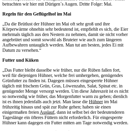
betrachten wir hier mit Dürigen´s Augen. Dritte Folge: Mai.
Regeln für den Geflügelhof im Mai
„Da die Brütlust der Hühner im Mai oft sehr groß und ihre
Körperwärme ohnehin sehr bedeutend ist, empfiehlt es sich, die Eier
mehrmals täglich aus den Nestern zu nehmen, damit sie nicht vorher
angebrütet und somit sowohl als Bruteier wie auch zum längeren
Aufbewahren untauglich werden. Man tut am besten, jedes Ei mit
Datum zu versehen.“
Futter und Küken
„Das Futter bleibt dasselbe wie früher, nur die Rüben fallen fort,
weil für diejenigen Hühner, welche frei umhergehen, genügendes
Grünfutter zu finden ist. Dagegen müssen eingesperrte Hühner
täglich mit frischem Grün, Gras, Löwenzahn, Salat, Spinat etc. in
genügender Menge versorgt werden. Um diese Jahreszeit ist es nicht
so notwendig wie früher, das Morgenfutter warm zu geben; dienlich
ist es ihnen jedenfalls auch jetzt. Man lasse die
Hühner
im Mai
frühzeitig hinaus und spät zur Ruhe gehen; haben sie einen
einigermaßen freien
Auslauf
, dann ist selbst bei der bedeutenderen
Tageslänge ein öfteres Füttern nicht erforderlich. Für eingesperrte
Hühner kann dagegen ein Futter mitten am Tage notwendig werden.