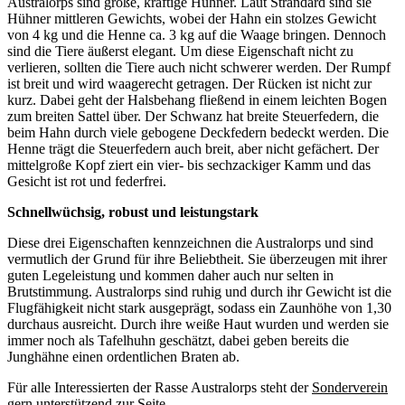
Australorps sind große, kräftige Hühner. Laut Strandard sind sie
Hühner mittleren Gewichts, wobei der Hahn ein stolzes Gewicht
von 4 kg und die Henne ca. 3 kg auf die Waage bringen. Dennoch
sind die Tiere äußerst elegant. Um diese Eigenschaft nicht zu
verlieren, sollten die Tiere auch nicht schwerer werden. Der Rumpf
ist breit und wird waagerecht getragen. Der Rücken ist nicht zur
kurz. Dabei geht der Halsbehang fließend in einem leichten Bogen
zum breiten Sattel über. Der Schwanz hat breite Steuerfedern, die
beim Hahn durch viele gebogene Deckfedern bedeckt werden. Die
Henne trägt die Steuerfedern auch breit, aber nicht gefächert. Der
mittelgroße Kopf ziert ein vier- bis sechzackiger Kamm und das
Gesicht ist rot und federfrei.
Schnellwüchsig, robust und leistungstark
Diese drei Eigenschaften kennzeichnen die Australorps und sind
vermutlich der Grund für ihre Beliebtheit. Sie überzeugen mit ihrer
guten Legeleistung und kommen daher auch nur selten in
Brutstimmung. Australorps sind ruhig und durch ihr Gewicht ist die
Flugfähigkeit nicht stark ausgeprägt, sodass ein Zaunhöhe von 1,30
durchaus ausreicht. Durch ihre weiße Haut wurden und werden sie
immer noch als Tafelhuhn geschätzt, dabei geben bereits die
Junghähne einen ordentlichen Braten ab.
Für alle Interessierten der Rasse Australorps steht der
Sonderverein
gern unterstützend zur Seite.