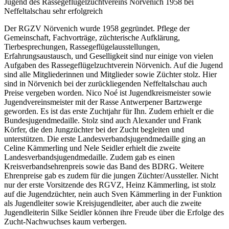
Jugend des Rassegeflügelzuchtvereins Nörvenich 1958 bei
Neffeltalschau sehr erfolgreich
Der RGZV Nörvenich wurde 1958 gegründet. Pflege der
Gemeinschaft, Fachvorträge, züchterische Aufklärung,
Tierbesprechungen, Rassegeflügelausstellungen,
Erfahrungsaustausch, und Geselligkeit sind nur einige von vielen
Aufgaben des Rassegeflügelzuchtverein Nörvenich. Auf die Jugend
sind alle Mitgliederinnen und Mitglieder sowie Züchter stolz. Hier
sind in Nörvenich bei der zurückliegenden Neffeltalschau auch
Preise vergeben worden. Nico Noé ist Jugendkreismeister sowie
Jugendvereinsmeister mit der Rasse Antwerpener Bartzwerge
geworden. Es ist das erste Zuchtjahr für Ihn. Zudem erhielt er die
Bundesjugendmedaille. Stolz sind auch Alexander und Frank
Körfer, die den Jungzüchter bei der Zucht begleiten und
unterstützen. Die erste Landesverbandsjugendmedaille ging an
Celine Kämmerling und Nele Seidler erhielt die zweite
Landesverbandsjugendmedaille. Zudem gab es einen
Kreisverbandsehrenpreis sowie das Band des BDRG. Weitere
Ehrenpreise gab es zudem für die jungen Züchter/Aussteller. Nicht
nur der erste Vorsitzende des RGVZ, Heinz Kämmerling, ist stolz
auf die Jugendzüchter, nein auch Sven Kämmerling in der Funktion
als Jugendleiter sowie Kreisjugendleiter, aber auch die zweite
Jugendleiterin Silke Seidler können ihre Freude über die Erfolge des
Zucht-Nachwuchses kaum verbergen.