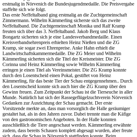
erstmalig in Nörvenich die Bundesjugendmedaille. Die Preisvergabe
staffelte sich wie folgt.
Das erste Neffeltalband ging erstmalig an die Zuchtgemeinschaft
Zimmermann. Wilhelm Kämmerling sicherste sich das zweite
Neffeltalband. Die Zuchtgemeinschaft Monika und Ralf Kramp
freuten sich über das 3. Neffeltalband. Jakob Berg und Klaus
Bongartz sicherten sich je eine Landesverbandmedaille. Einen
Kreisverbandsehrenpreis erhielten Heinz Nießen und die ZG
Kramp, sie sogar zwei Ehrenpreise. Anke Hahn erhielt die
Landwirtschaftskammermedaille. Die ZG Meier und Wilhelm
Kämmerling sicherten sich die Titel der Kreismeister. Die ZG
Corinna und Heinz Kämmerling sowie Wilhelm Kämmerling
erringen je einen Titel als Vereinsmeister. Die ZG Kramp konnte
durch den Losentscheid einen Pokal, gestiftet von Heinz
Kämmerling, für das beste Tier der Schau entgegennehmen.. Durch
den Losentscheid konnte sich auch hier die ZG Kramp über den
Gewinn freuen. Zum Zeitpunkt der Schau ist die Tierseuche in aller
Munde. Natürlich hat sich der Rassegeflügelzuchtverein Nörvenich
Gedanken zur Ausrichtung der Schau gemacht. Der erste
Vorsitzende merkte an, dass man vorsorglich die Halle geräumiger
gestaltet hat, als in den Jahren zuvor. Dabei trennte man die Käfige
von den gastronomischen Angeboten. In der Halle konnten
ausschließlich die Tiere angeschaut werden. Kämmerling erwähnte
zudem, dass bereits Schauen komplett abgesagt wurden, aber freute
sich, dass die Schau in Nörvenich stattfinden konnte. Beim