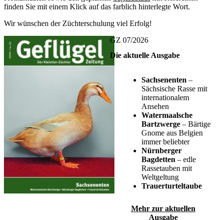
finden Sie mit einem Klick auf das farblich hinterlegte Wort.
Wir wünschen der Züchterschulung viel Erfolg!
GZ 07/2026
Die aktuelle Ausgabe
Sachsenenten
–
Sächsische Rasse mit
internationalem
Ansehen
Watermaalsche
Bartzwerge
– Bärtige
Gnome aus Belgien
immer beliebter
Nürnberger
Bagdetten
– edle
Rassetauben mit
Weltgeltung
Trauerturteltaube
Mehr zur aktuellen
Ausgabe