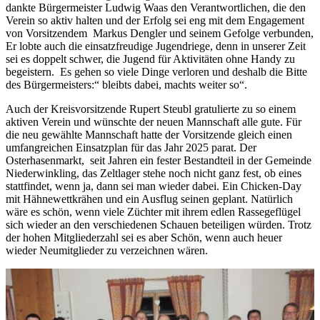
dankte Bürgermeister Ludwig Waas den Verantwortlichen, die den
Verein so aktiv halten und der Erfolg sei eng mit dem Engagement
von Vorsitzendem Markus Dengler und seinem Gefolge verbunden,
Er lobte auch die einsatzfreudige Jugendriege, denn in unserer Zeit
sei es doppelt schwer, die Jugend für Aktivitäten ohne Handy zu
begeistern. Es gehen so viele Dinge verloren und deshalb die Bitte
des Bürgermeisters:“ bleibts dabei, machts weiter so“.
Auch der Kreisvorsitzende Rupert Steubl gratulierte zu so einem
aktiven Verein und wünschte der neuen Mannschaft alle gute. Für
die neu gewählte Mannschaft hatte der Vorsitzende gleich einen
umfangreichen Einsatzplan für das Jahr 2025 parat. Der
Osterhasenmarkt, seit Jahren ein fester Bestandteil in der Gemeinde
Niederwinkling, das Zeltlager stehe noch nicht ganz fest, ob eines
stattfindet, wenn ja, dann sei man wieder dabei. Ein Chicken-Day
mit Hähnewettkrähen und ein Ausflug seinen geplant. Natürlich
wäre es schön, wenn viele Züchter mit ihrem edlen Rassegeflügel
sich wieder an den verschiedenen Schauen beteiligen würden. Trotz
der hohen Mitgliederzahl sei es aber Schön, wenn auch heuer
wieder Neumitglieder zu verzeichnen wären.