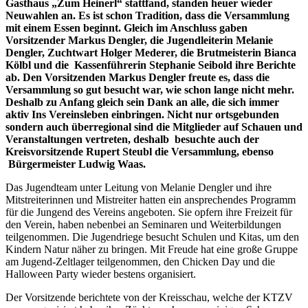
Gasthaus „Zum Heinerl“ stattfand, standen heuer wieder
Neuwahlen an. Es ist schon Tradition, dass die Versammlung
mit einem Essen beginnt. Gleich im Anschluss
gaben
Vorsitzender Markus Dengler, die Jugendleiterin Melanie
Dengler, Zuchtwart Holger Mederer, die Brutmeisterin Bianca
Kölbl und die Kassenführerin Stephanie Seibold ihre Berichte
ab. Den Vorsitzenden Markus Dengler freute es, dass die
Versammlung so gut besucht war, wie schon lange nicht mehr.
Deshalb zu Anfang gleich sein Dank an alle, die sich immer
aktiv Ins Vereinsleben einbringen. Nicht nur ortsgebunden
sondern auch überregional sind die Mitglieder auf Schauen und
Veranstaltungen vertreten, deshalb besuchte auch der
Kreisvorsitzende Rupert Steubl die Versammlung, ebenso
Bürgermeister Ludwig Waas.
Das Jugendteam unter Leitung von Melanie Dengler und ihre
Mitstreiterinnen und Mistreiter hatten ein ansprechendes Programm
für die Jungend des Vereins angeboten. Sie opfern ihre Freizeit für
den Verein, haben nebenbei an Seminaren und Weiterbildungen
teilgenommen. Die Jugendriege besucht Schulen und Kitas, um den
Kindern Natur näher zu bringen. Mit Freude hat eine große Gruppe
am Jugend-Zeltlager teilgenommen, den Chicken Day und die
Halloween Party wieder bestens organisiert.
Der Vorsitzende berichtete von der Kreisschau, welche der KTZV