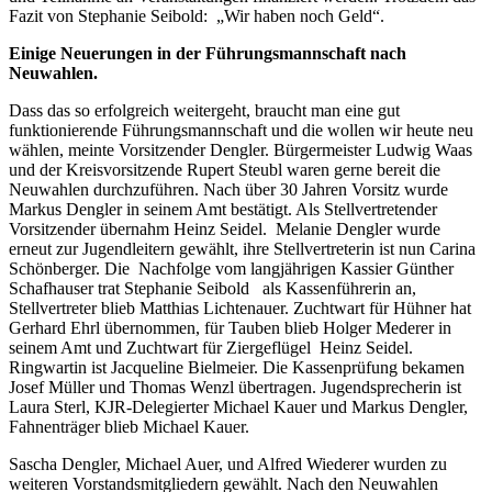
Fazit von Stephanie Seibold: „Wir haben noch Geld“.
Einige Neuerungen in der Führungsmannschaft nach
Neuwahlen.
Dass das so erfolgreich weitergeht, braucht man eine gut
funktionierende Führungsmannschaft und die wollen wir heute neu
wählen, meinte Vorsitzender Dengler. Bürgermeister Ludwig Waas
und der Kreisvorsitzende Rupert Steubl waren gerne bereit die
Neuwahlen durchzuführen. Nach über 30 Jahren Vorsitz wurde
Markus Dengler in seinem Amt bestätigt. Als Stellvertretender
Vorsitzender übernahm Heinz Seidel. Melanie Dengler wurde
erneut zur Jugendleitern gewählt, ihre Stellvertreterin ist nun Carina
Schönberger. Die Nachfolge vom langjährigen Kassier Günther
Schafhauser trat Stephanie Seibold als Kassenführerin an,
Stellvertreter blieb Matthias Lichtenauer. Zuchtwart für Hühner hat
Gerhard Ehrl übernommen, für Tauben blieb Holger Mederer in
seinem Amt und Zuchtwart für Ziergeflügel Heinz Seidel.
Ringwartin ist Jacqueline Bielmeier. Die Kassenprüfung bekamen
Josef Müller und Thomas Wenzl übertragen. Jugendsprecherin ist
Laura Sterl, KJR-Delegierter Michael Kauer und Markus Dengler,
Fahnenträger blieb Michael Kauer.
Sascha Dengler, Michael Auer, und Alfred Wiederer wurden zu
weiteren Vorstandsmitgliedern gewählt. Nach den Neuwahlen