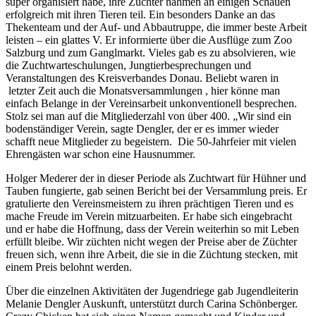
super organisiert habe, ihre Züchter nahmen an einigen Schauen
erfolgreich mit ihren Tieren teil. Ein besonders Danke an das
Thekenteam und der Auf- und Abbautruppe, die immer beste Arbeit
leisten – ein glattes V. Er informierte über die Ausflüge zum Zoo
Salzburg und zum Ganglmarkt. Vieles gab es zu absolvieren, wie
die Zuchtwarteschulungen, Jungtierbesprechungen und
Veranstaltungen des Kreisverbandes Donau. Beliebt waren in
letzter Zeit auch die Monatsversammlungen , hier könne man
einfach Belange in der Vereinsarbeit unkonventionell besprechen.
Stolz sei man auf die Mitgliederzahl von über 400. „Wir sind ein
bodenständiger Verein, sagte Dengler, der er es immer wieder
schafft neue Mitglieder zu begeistern. Die 50-Jahrfeier mit vielen
Ehrengästen war schon eine Hausnummer.
Holger Mederer der in dieser Periode als Zuchtwart für Hühner und
Tauben fungierte, gab seinen Bericht bei der Versammlung preis. Er
gratulierte den Vereinsmeistern zu ihren prächtigen Tieren und es
mache Freude im Verein mitzuarbeiten. Er habe sich eingebracht
und er habe die Hoffnung, dass der Verein weiterhin so mit Leben
erfüllt bleibe. Wir züchten nicht wegen der Preise aber de Züchter
freuen sich, wenn ihre Arbeit, die sie in die Züchtung stecken, mit
einem Preis belohnt werden.
Über die einzelnen Aktivitäten der Jugendriege gab Jugendleiterin
Melanie Dengler Auskunft, unterstützt durch Carina Schönberger.