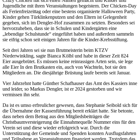
Crazy Chicken hat sich einen Namen gemacht und Kinder und
Jugendliche mit ihren Veranstaltungen begeistern. Der Chicken-Day
als Ferienfreizeittag oder eine bestens organisierte Halloween Party,
Kinder gehen Türklinkenputzen und den Eltern ist Gelegenheit
gegeben, sich im Dengler-Hof zusammen zu setzten. Besonders sei
hervorzuheben, dass sie in Schulen und Kindergärten eine
„lebendige Schulstunde“ eingeführt haben und außerdem sammeln
sie eifrig schon seit einigen Jahren für die Kinder-Krebsstiftung.
Seit drei Jahren sei sie nun Brutmeisterin beim KTZV
Niederwinkling, sagte Bianca Kölbl und habe in dieser Zeit 824
Eier ausgebrütet. Es müssen keine reinrassigen Arten sein, sie lege
alle Eier In den Brutkasten ein, auch von Wachteln, bot sie den
Mitgliedern an. Die diesjährige Brüstung laufe bereits seit Januar.
Vier Jahrzehnt hatte Günther Schafhauser das Amt des Kassiers inne
und leider, so Markus Dengler, ist er 2024 gestorben und wir
vermissen ihn sehr.
Da ist es umso erfreulicher gewesen, dass Stephanie Seibold sich für
die Übernahme der Kassenführung bereit erklärt hatte. Sie betonte,
dass neben dem Betrag aus den Mitgliedsbeiträgen die
Christbaumversteigerung die Einnahmequelle Nummer eins für den
Verein sei und diese wieder erfolgreich war. Durch die
Unterstützung der Gemeinde und Spenden konnten Ausflugsfahrten
und Teilnahme an Veranstaltungen finanziert werden. Trotzdem das