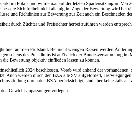
tärkt im Fokus und wurde u.a. auf der letzten Spartensitzung im Mai 
bessere Sichtfreiheit nicht alleinig im Zuge der Bewertung wird bekräf
üsse und Richtlinien zur Bewertung zur Zeit auch ein Beschneiden der 
reiheit durch Züchter und Preisrichter herbei zuführen werden entsprec
hner auf den Prüfstand. Bei nicht wenigen Rassen werden Änderunge
gen seitens des Präsidiums ist anlässlich der Bundesversammlung im Ma
n die Bewertung objektiv einfließen lassen zu können.
nschließlich 2024 beschlossen. Vorab wird anhand der vorhandenen, di
zt. Auch werden durch den BZA alle SV aufgefordert, Tierwiegungen
hlussfindung durch den BZA berücksichtigt, sind aber keinesfalls als 
 den Gewichtsanpassungen vorlegen.