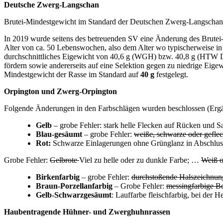
Deutsche Zwerg-Langschan
Brutei-Mindestgewicht im Standard der Deutschen Zwerg-Langschan
In 2019 wurde seitens des betreuenden SV eine Änderung des Brut
Alter von ca. 50 Lebenswochen, also dem Alter wo typischerweise in
durchschnittliches Eigewicht von 40,6 g (WGH) bzw. 40,8 g (HTW DD)
fördern sowie andererseits auf eine Selektion gegen zu niedrige Eige
Mindestgewicht der Rasse im Standard auf
40 g
festgelegt.
Orpington und Zwerg-Orpington
Folgende Änderungen in den Farbschlägen wurden beschlossen (Ergän
Gelb
– grobe Fehler: stark helle Flecken auf Rücken und S
Blau-gesäumt
– grobe Fehler:
weiße, schwarze oder geflec
Rot:
Schwarze Einlagerungen ohne Grünglanz in Abschluss
Grobe Fehler:
Gelbrote
Viel zu helle oder zu dunkle Farbe; …
Weiß o
Birkenfarbig
– grobe Fehler:
durchstoßende Halszeichnun
Braun-Porzellanfarbig
– Grobe Fehler:
messingfarbige B
Gelb-Schwarzgesäumt
: Lauffarbe fleischfarbig, bei der 
Haubentragende Hühner- und Zwerghuhnrassen