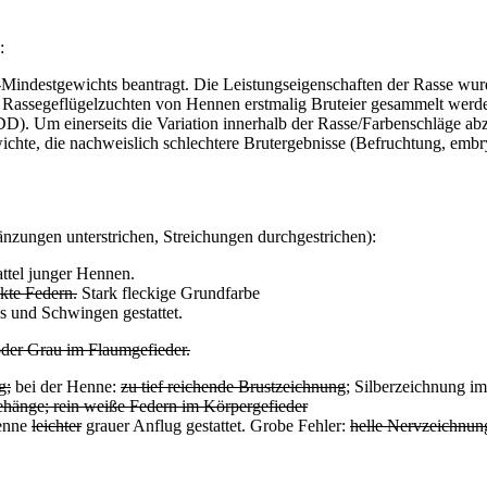
:
ei-Mindestgewichts beantragt. Die Leistungseigenschaften der Rass
 Rassegeflügelzuchten von Hennen erstmalig Bruteier gesammelt werde
. Um einerseits die Variation innerhalb der Rasse/Farbenschläge abz
wichte, die nachweislich schlechtere Brutergebnisse (Befruchtung, embr
zungen unterstrichen, Streichungen durchgestrichen):
attel junger Hennen.
kte Federn.
Stark fleckige Grundfarbe
 und Schwingen gestattet.
der Grau im Flaumgefieder.
g;
bei der Henne:
zu tief reichende Brustzeichnung
; Silberzeichnung im
ehänge; rein weiße Federn im Körpergefieder
Henne
leichter
grauer Anflug gestattet. Grobe Fehler:
helle Nervzeichnun