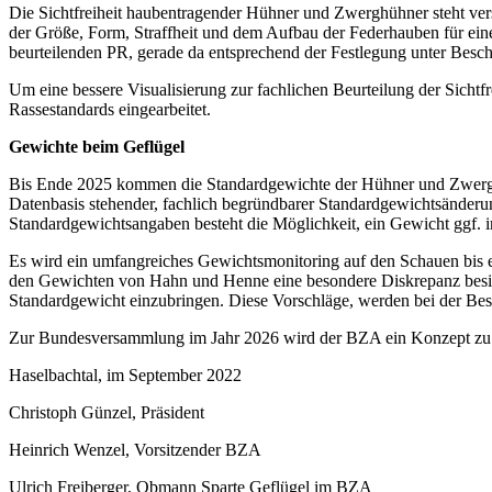
Die Sichtfreiheit haubentragender Hühner und Zwerghühner steht vers
der Größe, Form, Straffheit und dem Aufbau der Federhauben für eine 
beurteilenden PR, gerade da entsprechend der Festlegung unter Beschl
Um eine bessere Visualisierung zur fachlichen Beurteilung der Sichtf
Rassestandards eingearbeitet.
Gewichte beim Geflügel
Bis Ende 2025 kommen die Standardgewichte der Hühner und Zwerghü
Datenbasis stehender, fachlich begründbarer Standardgewichtsänderun
Standardgewichtsangaben besteht die Möglichkeit, ein Gewicht ggf. i
Es wird ein umfangreiches Gewichtsmonitoring auf den Schauen bis ei
den Gewichten von Hahn und Henne eine besondere Diskrepanz besit
Standardgewicht einzubringen. Diese Vorschläge, werden bei der Besc
Zur Bundesversammlung im Jahr 2026 wird der BZA ein Konzept zu
Haselbachtal, im September 2022
Christoph Günzel, Präsident
Heinrich Wenzel, Vorsitzender BZA
Ulrich Freiberger, Obmann Sparte Geflügel im BZA