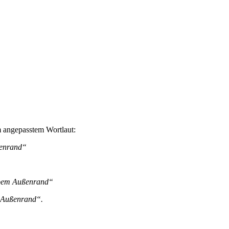
 angepasstem Wortlaut:
ßenrand“
elbem Außenrand“
m Außenrand“.