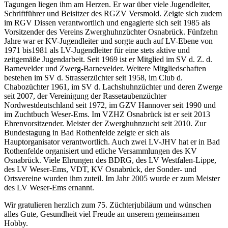
Tagungen liegen ihm am Herzen. Er war über viele Jugendleiter,
Schriftführer und Beisitzer des RGZV Versmold. Zeigte sich zudem
im RGV Dissen verantwortlich und engagierte sich seit 1985 als
Vorsitzender des Vereins Zwerghuhnzüchter Osnabrück. Fünfzehn
Jahre war er KV-Jugendleiter und sorgte auch auf LV-Ebene von
1971 bis1981 als LV-Jugendleiter für eine stets aktive und
zeitgemäße Jugendarbeit. Seit 1969 ist er Mitglied im SV d. Z. d.
Barnevelder und Zwerg-Barnevelder. Weitere Mitgliedschaften
bestehen im SV d. Strasserzüchter seit 1958, im Club d.
Chabozüchter 1961, im SV d. Lachshuhnzüchter und deren Zwerge
seit 2007, der Vereinigung der Rassetaubenzüchter
Nordwestdeutschland seit 1972, im GZV Hannover seit 1990 und
im Zuchtbuch Weser-Ems. Im VZHZ Osnabrück ist er seit 2013
Ehrenvorsitzender. Meister der Zwerghuhnzucht seit 2010. Zur
Bundestagung in Bad Rothenfelde zeigte er sich als
Hauptorganisator verantwortlich. Auch zwei LV-JHV hat er in Bad
Rothenfelde organisiert und etliche Versammlungen des KV
Osnabrück. Viele Ehrungen des BDRG, des LV Westfalen-Lippe,
des LV Weser-Ems, VDT, KV Osnabrück, der Sonder- und
Ortsvereine wurden ihm zuteil. Im Jahr 2005 wurde er zum Meister
des LV Weser-­Ems ernannt.
Wir gratulieren herzlich zum 75. Züchterjubiläum und wünschen
alles Gute, Gesundheit viel Freude an unserem gemeinsamen
Hobby.