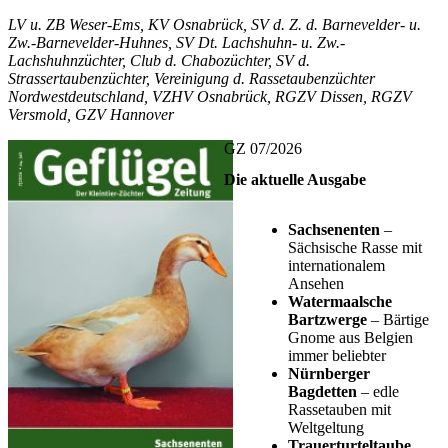
LV u. ZB Weser-Ems, KV Osnabrück, SV d. Z. d. Barnevelder- u.
Zw.-Barnevelder-Huhnes, SV Dt. Lachshuhn- u. Zw.-
Lachshuhnzüchter, Club d. Chabozüchter, SV d.
Strassertaubenzüchter, Vereinigung d. Rassetaubenzüchter
Nordwestdeutschland, VZHV Osnabrück, RGZV Dissen, RGZV
Versmold, GZV Hannover
GZ 07/2026
Die aktuelle Ausgabe
Sachsenenten
–
Sächsische Rasse mit
internationalem
Ansehen
Watermaalsche
Bartzwerge
– Bärtige
Gnome aus Belgien
immer beliebter
Nürnberger
Bagdetten
– edle
Rassetauben mit
Weltgeltung
Trauerturteltaube