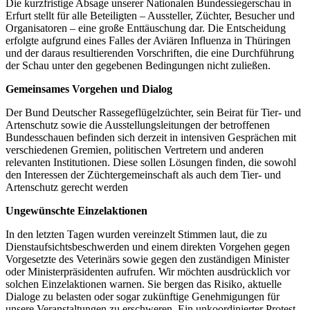
Die kurzfristige Absage unserer Nationalen Bundessiegerschau in
Erfurt stellt für alle Beteiligten – Aussteller, Züchter, Besucher und
Organisatoren – eine große Enttäuschung dar. Die Entscheidung
erfolgte aufgrund eines Falles der Aviären Influenza in Thüringen
und der daraus resultierenden Vorschriften, die eine Durchführung
der Schau unter den gegebenen Bedingungen nicht zuließen.
Gemeinsames Vorgehen und Dialog
Der Bund Deutscher Rassegeflügelzüchter, sein Beirat für Tier- und
Artenschutz sowie die Ausstellungsleitungen der betroffenen
Bundesschauen befinden sich derzeit in intensiven Gesprächen mit
verschiedenen Gremien, politischen Vertretern und anderen
relevanten Institutionen. Diese sollen Lösungen finden, die sowohl
den Interessen der Züchtergemeinschaft als auch dem Tier- und
Artenschutz gerecht werden
Ungewünschte Einzelaktionen
In den letzten Tagen wurden vereinzelt Stimmen laut, die zu
Dienstaufsichtsbeschwerden und einem direkten Vorgehen gegen
Vorgesetzte des Veterinärs sowie gegen den zuständigen Minister
oder Ministerpräsidenten aufrufen. Wir möchten ausdrücklich vor
solchen Einzelaktionen warnen. Sie bergen das Risiko, aktuelle
Dialoge zu belasten oder sogar zukünftige Genehmigungen für
unsere Veranstaltungen zu erschweren. Ein unkoordinierter Protest