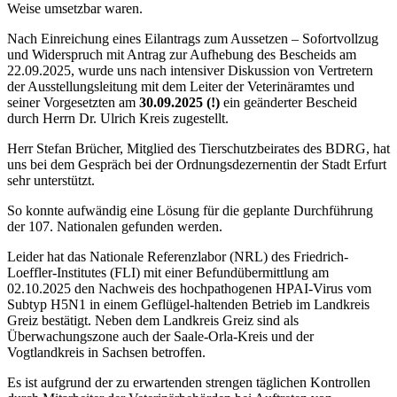
Weise umsetzbar waren.
Nach Einreichung eines Eilantrags zum Aussetzen – Sofortvollzug
und Widerspruch mit Antrag zur Aufhebung des Bescheids am
22.09.2025, wurde uns nach intensiver Diskussion von Vertretern
der Ausstellungsleitung mit dem Leiter der Veterinäramtes und
seiner Vorgesetzten am
30.09.2025 (!)
ein geänderter Bescheid
durch Herrn Dr. Ulrich Kreis zugestellt.
Herr Stefan Brücher, Mitglied des Tierschutzbeirates des BDRG, hat
uns bei dem Gespräch bei der Ordnungsdezernentin der Stadt Erfurt
sehr unterstützt.
So konnte aufwändig eine Lösung für die geplante Durchführung
der 107. Nationalen gefunden werden.
Leider hat das Nationale Referenzlabor (NRL) des Friedrich-
Loeffler-Institutes (FLI) mit einer Befundübermittlung am
02.10.2025 den Nachweis des hochpathogenen HPAI-Virus vom
Subtyp H5N1 in einem Geflügel-haltenden Betrieb im Landkreis
Greiz bestätigt. Neben dem Landkreis Greiz sind als
Überwachungszone auch der Saale-Orla-Kreis und der
Vogtlandkreis in Sachsen betroffen.
Es ist aufgrund der zu erwartenden strengen täglichen Kontrollen