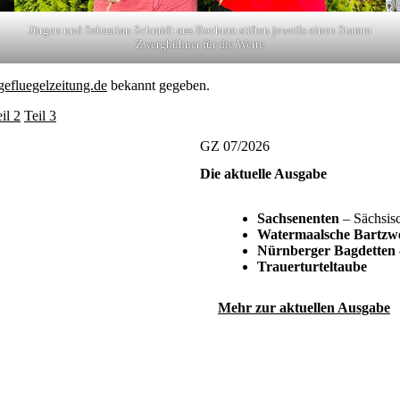
Jürgen und Sebastian Schmidt aus Bochum stiften jeweils einen Stamm
Zwerghühner für die Wette
efluegelzeitung.de
bekannt gegeben.
il 2
Teil 3
GZ 07/2026
Die aktuelle Ausgabe
Sachsenenten
– Sächsisc
Watermaalsche Bartzw
Nürnberger Bagdetten
Trauerturteltaube
Mehr zur aktuellen Ausgabe