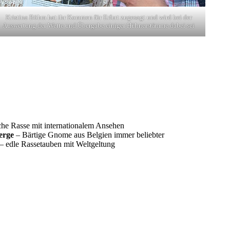
Kristina Böhm hat ihr Kommen für Erfurt zugesagt und wird bei der
Auswertung der Wette und Übergabe einiger Hühnerstämme dabei sei
he Rasse mit internationalem Ansehen
erge
– Bärtige Gnome aus Belgien immer beliebter
– edle Rassetauben mit Weltgeltung